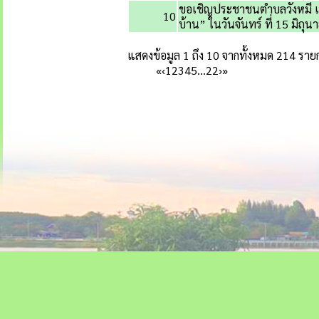
บ้าน” ในวันพุธ ที่ 15 กรกฎา
7
โปรดเฝ้าระวังโรคพิษสุนัขบ้าใน
8
ขอเชิญเข้าร่วมโครงการพัฒนา
ขอเชิญประชาชนตำบลวังหมี เข้า
9
บ้าน” ในวันจันทร์ ที่ 29 มิถุ
ขอเชิญประชาชนตำบลวังหมี เข้า
10
บ้าน” ในวันจันทร์ ที่ 15 มิถุ
แสดงข้อมูล 1 ถึง 10 จากทั้งหมด 214 ราย
«
‹
1
2
3
4
5
…
22
›
»